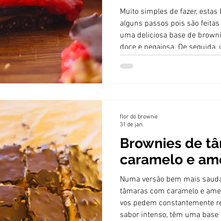
Muito simples de fazer, esta
alguns passos pois são feita
uma deliciosa base de brown
doce e pegajosa. De seguida,
manteiga de amendoim e, por
bem rápido de fazer que nad
cozinhados com um pouco de 
doce ganhe alguma consistên
chocolate negro derretido.
flor do brownie
31 de jan.
Brownies de t
caramelo e am
Numa versão bem mais saudá
tâmaras com caramelo e amen
vos pedem constantemente re
sabor intenso, têm uma base 