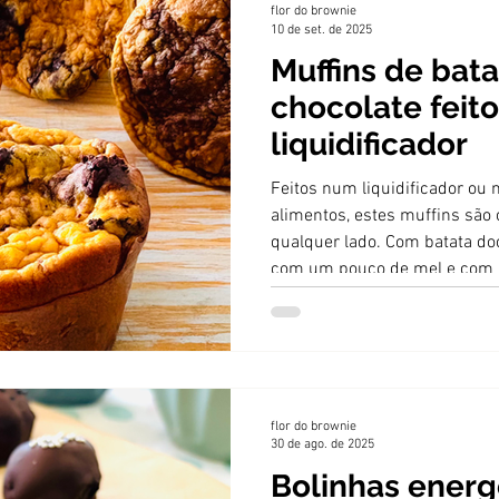
flor do brownie
10 de set. de 2025
Muffins de bat
chocolate feit
liquidificador
Feitos num liquidificador ou
alimentos, estes muffins são 
qualquer lado. Com batata do
com um pouco de mel e com 
o snack perfeito para comer 
o sabor.
flor do brownie
30 de ago. de 2025
Bolinhas energ