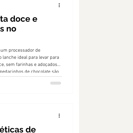
ata doce e
os no
 num processador de
o lanche ideal para levar para
ce, sem farinhas e adoçados
pedacinhos de chocolate são
sem culpa sem abdicar de todo
éticas de