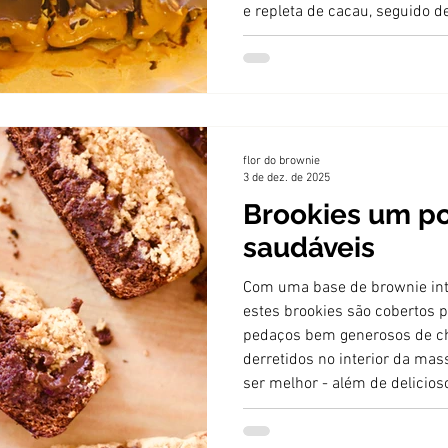
e repleta de cacau, seguido d
manteiga e amendoim com p
e finalizados por uma fina c
derretido.
flor do brownie
3 de dez. de 2025
Brookies um p
saudáveis
Com uma base de brownie int
estes brookies são cobertos 
pedaços bem generosos de ch
derretidos no interior da mas
ser melhor - além de delicios
realmente saciantes pois são 