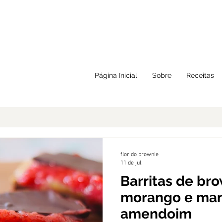
Página Inicial
Sobre
Receitas
flor do brownie
11 de jul.
Barritas de br
morango e man
amendoim