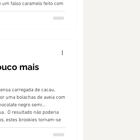
e um falso caramelo feito com
edaços de amendoim crocante
amada de chocolate negro
ouco mais
ensa carregada de cacau,
por uma bolachas de aveia com
ocolate negro semi
sa.. O resultado não poderia
os, estes brookies tornam-se
repletos de fibra.