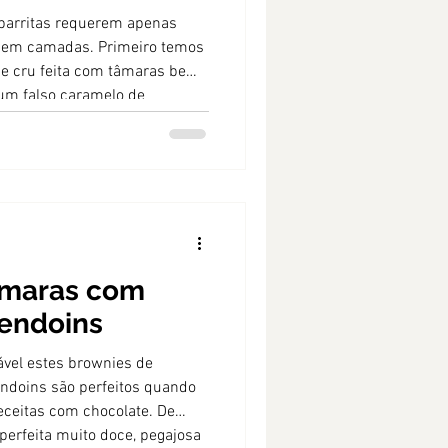
s barritas requerem apenas
s em camadas. Primeiro temos
ie cru feita com tâmaras bem
 um falso caramelo de
 fim, um doce de morango
a mais é do que morangos
amido de milho para que o
cia e uma cobertura de
âmaras com
endoins
vel estes brownies de
doins são perfeitos quando
ceitas com chocolate. De
perfeita muito doce, pegajosa