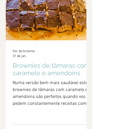
derretido.
flor do brownie
31 de jan.
Brownies de tâmaras com
caramelo e amendoins
Numa versão bem mais saudável estes
brownies de tâmaras com caramelo e
amendoins são perfeitos quando vos
pedem constantemente receitas com
chocolate. De sabor intenso, têm uma
base perfeita muito doce, pegajosa e
repleta de cacau, seguido de um falso