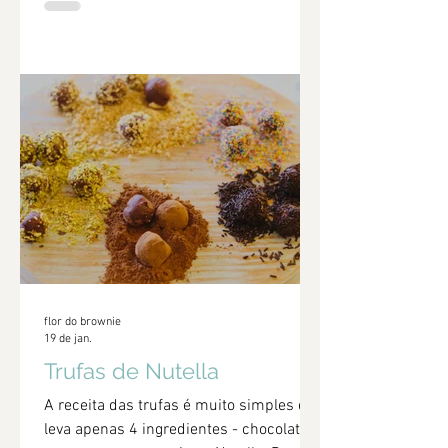
caramelo feito com manteiga e
amendoim com pedaços de amendoim
crocante e finalizados por uma fina
camada de chocolate negro derretido.
flor do brownie
19 de jan.
Trufas de Nutella
A receita das trufas é muito simples e
leva apenas 4 ingredientes - chocolate