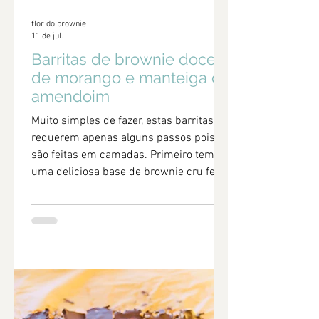
flor do brownie
11 de jul.
Barritas de brownie doce
de morango e manteiga de
amendoim
Muito simples de fazer, estas barritas
requerem apenas alguns passos pois
são feitas em camadas. Primeiro temos
uma deliciosa base de brownie cru feita
com tâmaras bem doce e pegajosa. De
seguida, um falso caramelo de manteiga
de amendoim e, por fim, um doce de
morango bem rápido de fazer que nada
mais é do que morangos cozinhados
com um pouco de amido de milho para
que o doce ganhe alguma consistência e
uma cobertura de chocolate negro