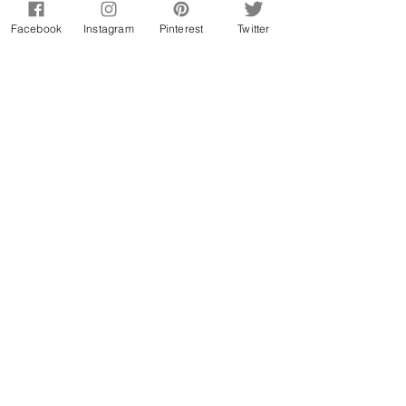
Facebook
Instagram
Pinterest
Twitter
flor do brownie
1 de dez. de 2025
Bolinhas de salame
geladas
A receita que vos trago hoje não foge
muito ao salame que costumo fazer mas
nesta receita dividimos o salame em
pequenas bolinhas, levamos um pouco
ao congelador para firmarem e depois
passamos por chocolate derretido para
ficarem ainda mais gulosas.