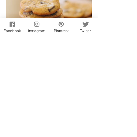
Facebook
Instagram
Pinterest
Twitter
flor do brownie
14 de mar.
2 min de leitura
As bolachas de chocolate
das filhas
Pegajosas por fora e com o rebordo
crocante estas bolachas ficam uma
delícia repletas de pedaços de chocolate
negro. Sim estas são bem doces e nada
saudáveis mas também não as
comemos todos os dias.