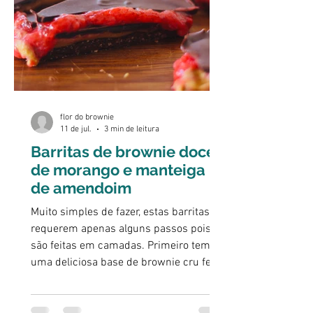
flor do brownie
11 de jul.
3 min de leitura
Barritas de brownie doce
de morango e manteiga
de amendoim
Muito simples de fazer, estas barritas
requerem apenas alguns passos pois
são feitas em camadas. Primeiro temos
uma deliciosa base de brownie cru feita
com tâmaras bem doce e pegajosa. De
seguida, um falso caramelo de manteiga