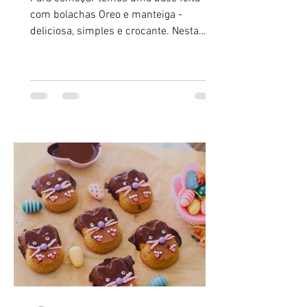
com bolachas Oreo e manteiga -
deliciosa, simples e crocante. Nesta
receita eu gosto de levar a base ao forno
para que não fique mole. De seguida,
temos um recheio feito com uma
simples ganache de chocolate com
natas aquecidas e chocolate - sedosa,
intensa e perfeita.