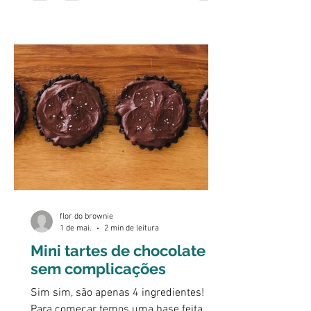
de amendoim e, por fim, um doce de
morango bem rápido de fazer que nada
mais é do que morangos cozinhados
com um pouco de amido de milho para
que o doce ganhe alguma consistência e
uma cobertura de chocolate negro
derretido.
flor do brownie
1 de mai.
2 min de leitura
Mini tartes de chocolate
sem complicações
Sim sim, são apenas 4 ingredientes!
Para começar temos uma base feita