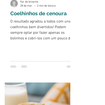
flor do brownie
28 de mar.
2 min de leitura
Coelhinhos de cenoura
O resultado agradou a todos com uns
coelhinhos bem divertidos! Podem
sempre optar por fazer apenas os
bolinhos e cobri-los com um pouco de
chocolate derretido. Estes bolinhos de
cenoura são muito simples de fazer.
Sem glúten e a apenas adoçados com
açúcares naturais, são ricos em fibra e
perfeitos para aquele lanche a meio da
tarde. O seu interior fica bem húmido e
devem guardá-los no frigorífico mesmo
que não os decorem.