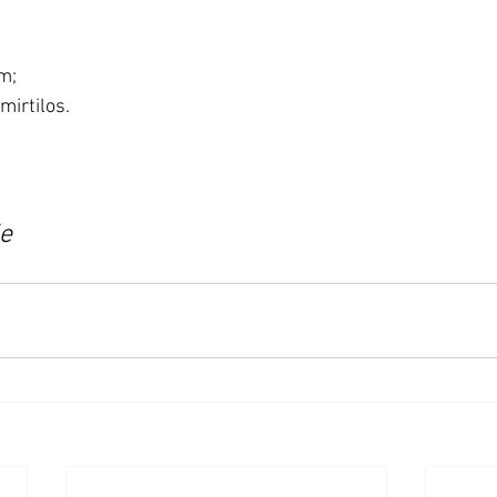
im;
 mirtilos.
ie