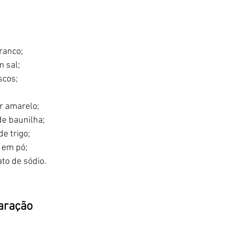
ranco;
 sal;
scos;
r amarelo;
 de baunilha;
e trigo;
o em pó;
ato de sódio.
aração