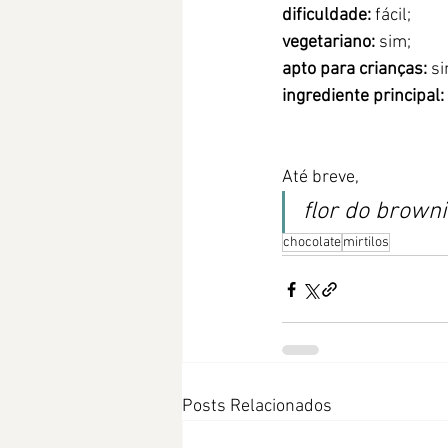
dificuldade:
 fácil;
vegetariano: 
sim;
apto para crianças:
 s
ingrediente principal:
Até breve,
flor do brown
chocolate
mirtilos
Posts Relacionados