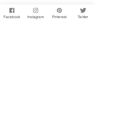
Facebook
Instagram
Pinterest
Twitter
Ficha técnica 
prato: sobremesa;
nº porções: 6 mini tartes;
tempo de preparação: 30 min + 35 min 
cozedura;
dificuldade: fácil;
vegetariano: sim;