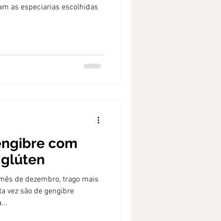
ram as especiarias escolhidas
engibre com
 glúten
 mês de dezembro, trago mais
ta vez são de gengibre
...