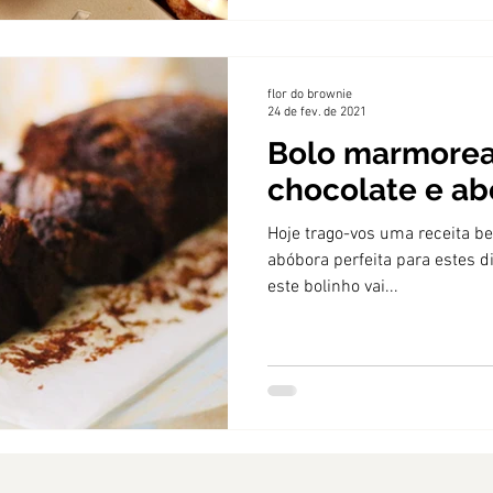
flor do brownie
24 de fev. de 2021
Bolo marmore
chocolate e a
Hoje trago-vos uma receita b
abóbora perfeita para estes 
este bolinho vai...