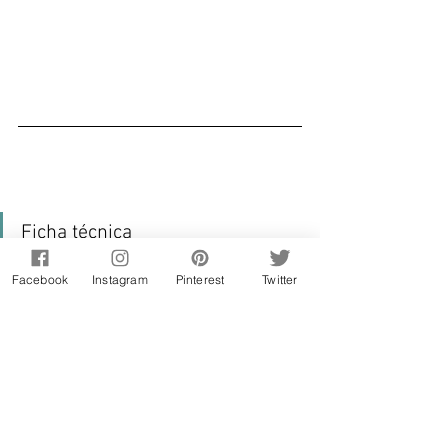
Ficha técnica
Facebook
Instagram
Pinterest
Twitter
prato: pequeno almoço;
nº porções: 1;
tempo de preparação: 5min;
dificuldade: fácil;
vegetariano: sim;
apto para crianças: sim;
ingrediente principal: snack YES.