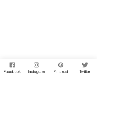
Facebook
Instagram
Pinterest
Twitter
Ficha técnica
prato:
 sobremesa;
nº porções:
 3;
tempo de preparação:
 15min + 1h 