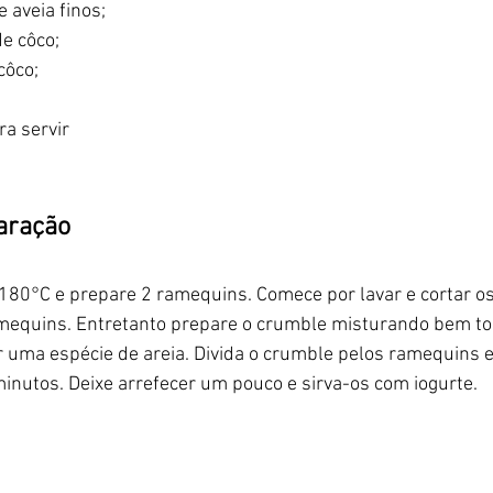
e aveia finos;
de côco;
côco;
ra servir
aração
 180°C e prepare 2 ramequins. Comece por lavar e cortar o
amequins. Entretanto prepare o crumble misturando bem to
r uma espécie de areia. Divida o crumble pelos ramequins e 
inutos. Deixe arrefecer um pouco e sirva-os com iogurte.