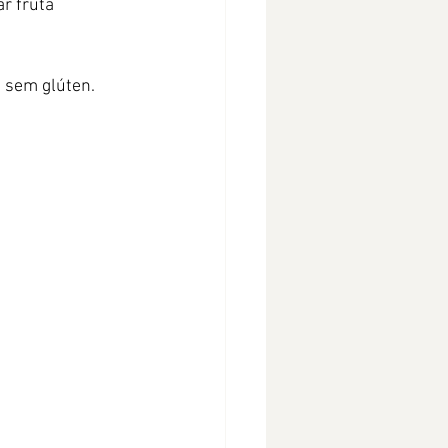
r fruta 
a sem glúten.