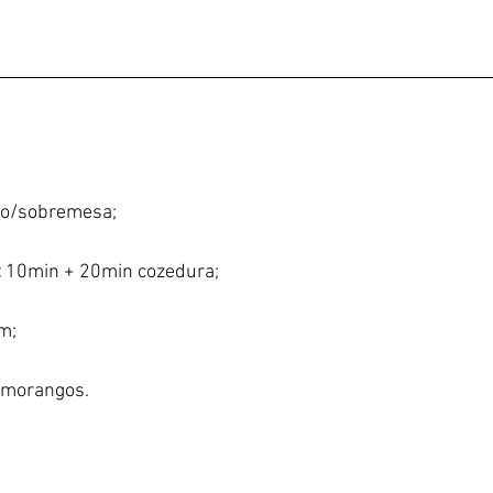
ço/sobremesa;
:
 10min + 20min cozedura;
im;
 morangos.