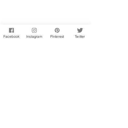
Facebook
Instagram
Pinterest
Twitter
Ficha técnica
prato:
 sobremesa;
nº porções:
 15 brownies;
tempo de preparação: 
25min + 30min 
cozedura;
dificuldade:
 fácil;
vegetariano:
 sim;
apto para crianças:
 sim;
ingrediente principal: 
café.