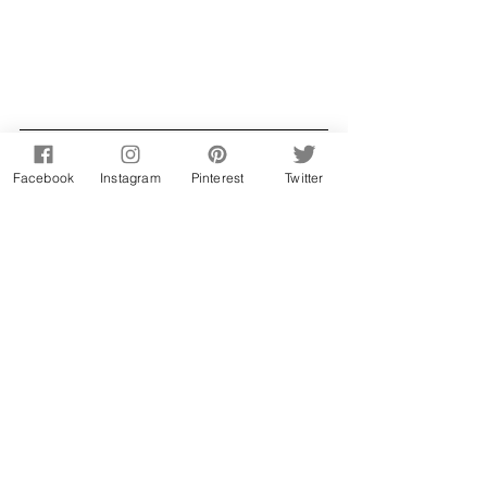
Facebook
Instagram
Pinterest
Twitter
Ficha técnica
prato: sobremesa;
nº porções: 15;
tempo de preparação: 15min + 10 min 
cozedura;
dificuldade: fácil;
vegetariano: sim;
apto para crianças: sim;
ingrediente principal: limão.